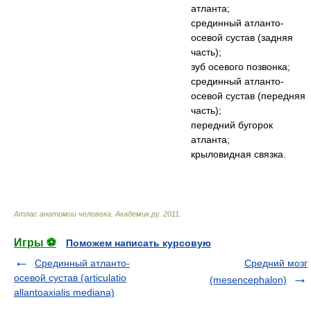
атланта;
срединный атланто-
осевой сустав (задняя
часть);
зуб осевого позвонка;
срединный атланто-
осевой сустав (передняя
часть);
передний бугорок
атланта;
крыловидная связка.
Атлас анатомии человека
.
Академик.ру
.
2011
.
Игры ⚽
Поможем написать курсовую
Срединный атланто-
Средний мозг
осевой сустав (articulatio
(mesencephalon)
allantoaxialis mediana)